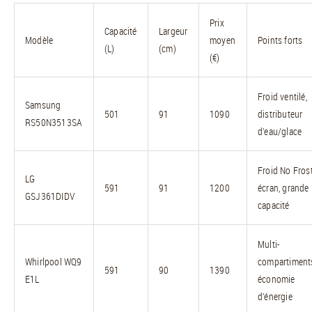
Prix
Capacité
Largeur
Modèle
moyen
Points forts
(L)
(cm)
(€)
Froid ventilé,
Samsung
501
91
1090
distributeur
RS50N3513SA
d’eau/glace
Froid No Frost
LG
591
91
1200
écran, grande
GSJ361DIDV
capacité
Multi-
Whirlpool WQ9
compartiment
591
90
1390
E1L
économie
d’énergie