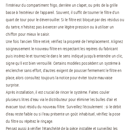
l’intérieur du compartiment frigo, derrière un clapet, ou près de la grille
basse à l’extérieur de l’appareil. Souvent, il suffit de tourner le filtre d’un
quart de tour pour le déverrouiller. Si le filtre est bloqué par des résidus ou
du tartre, n’hésitez pas à exercer une légère pression ou à utiliser un
chiffon pour mieux le saisir.
Une fois l’ancien filtre retiré, vérifiez la propreté de l’emplacement. Alignez
soigneusement le nouveau filtre en respectant les repères du fabricant
puis insérez-le et tournez-le dans le sens indiqué jusqu’à entendre un clic,
signe qu’il est bien verrouillé. Certains modèles possèdent un système à
enclencher sans effort, d’autres exigent de pousser fermement le filtre en
place, alors consultez toujours la notice pour éviter toute mauvaise
surprise.
Après installation, il est crucial de rincer le système. Faites couler
plusieurs litres d’eau via le distributeur pour éliminer les bulles d’air et
évacuer tout résidu du nouveau filtre. Surveillez l’écoulement : si le débit
d’eau reste faible ou si l’eau présente un goût inhabituel, vérifiez la pose
du filtre ou répétez le rinçage.
Pensez aussi à vérifier l’étanchéité de la pièce installée et surveillez les