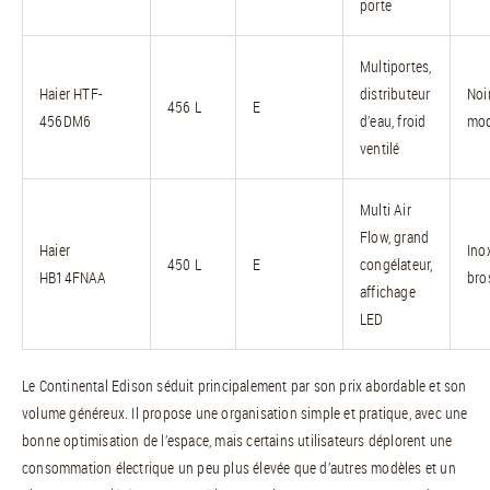
porte
Multiportes,
Haier HTF-
distributeur
Noi
456 L
E
456DM6
d’eau, froid
mod
ventilé
Multi Air
Flow, grand
Haier
Ino
450 L
E
congélateur,
HB14FNAA
bro
affichage
LED
Le Continental Edison séduit principalement par son prix abordable et son
volume généreux. Il propose une organisation simple et pratique, avec une
bonne optimisation de l’espace, mais certains utilisateurs déplorent une
consommation électrique un peu plus élevée que d’autres modèles et un