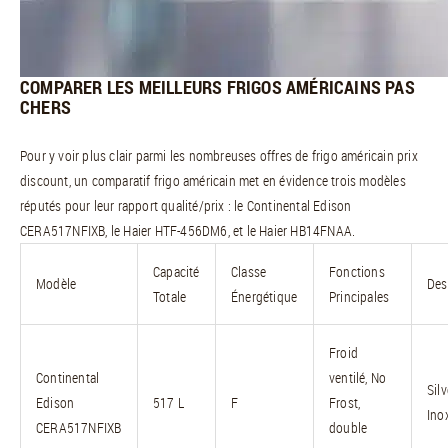
COMPARER LES MEILLEURS FRIGOS AMÉRICAINS PAS
CHERS
Pour y voir plus clair parmi les nombreuses offres de frigo américain prix
discount, un comparatif frigo américain met en évidence trois modèles
réputés pour leur rapport qualité/prix : le Continental Edison
CERA517NFIXB, le Haier HTF-456DM6, et le Haier HB14FNAA.
Capacité
Classe
Fonctions
Modèle
Des
Totale
Énergétique
Principales
Froid
Continental
ventilé, No
Silv
Edison
517 L
F
Frost,
Ino
CERA517NFIXB
double