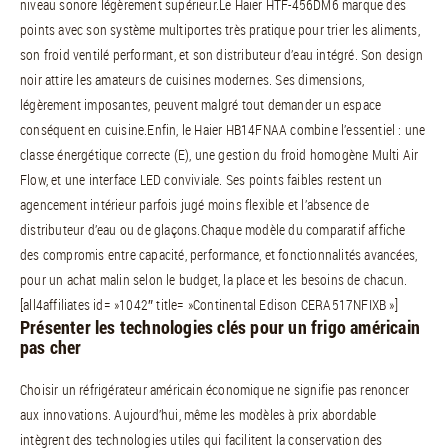
niveau sonore légèrement supérieur.Le Haier HTF-456DM6 marque des
points avec son système multiportes très pratique pour trier les aliments,
son froid ventilé performant, et son distributeur d’eau intégré. Son design
noir attire les amateurs de cuisines modernes. Ses dimensions,
légèrement imposantes, peuvent malgré tout demander un espace
conséquent en cuisine.Enfin, le Haier HB14FNAA combine l’essentiel : une
classe énergétique correcte (E), une gestion du froid homogène Multi Air
Flow, et une interface LED conviviale. Ses points faibles restent un
agencement intérieur parfois jugé moins flexible et l’absence de
distributeur d’eau ou de glaçons.Chaque modèle du comparatif affiche
des compromis entre capacité, performance, et fonctionnalités avancées,
pour un achat malin selon le budget, la place et les besoins de chacun.
[all4affiliates id= »1042″ title= »Continental Edison CERA517NFIXB »]
Présenter les technologies clés pour un frigo américain
pas cher
Choisir un réfrigérateur américain économique ne signifie pas renoncer
aux innovations. Aujourd’hui, même les modèles à prix abordable
intègrent des technologies utiles qui facilitent la conservation des