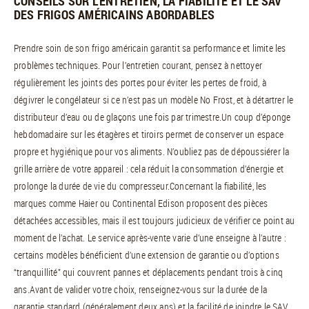
CONSEILS SUR L’ENTRETIEN, LA FIABILITÉ ET LE SAV
DES FRIGOS AMÉRICAINS ABORDABLES
Prendre soin de son frigo américain garantit sa performance et limite les
problèmes techniques. Pour l’entretien courant, pensez à nettoyer
régulièrement les joints des portes pour éviter les pertes de froid, à
dégivrer le congélateur si ce n’est pas un modèle No Frost, et à détartrer le
distributeur d’eau ou de glaçons une fois par trimestre.Un coup d’éponge
hebdomadaire sur les étagères et tiroirs permet de conserver un espace
propre et hygiénique pour vos aliments. N’oubliez pas de dépoussiérer la
grille arrière de votre appareil : cela réduit la consommation d’énergie et
prolonge la durée de vie du compresseur.Concernant la fiabilité, les
marques comme Haier ou Continental Edison proposent des pièces
détachées accessibles, mais il est toujours judicieux de vérifier ce point au
moment de l’achat. Le service après-vente varie d’une enseigne à l’autre :
certains modèles bénéficient d’une extension de garantie ou d’options
“tranquillité” qui couvrent pannes et déplacements pendant trois à cinq
ans.Avant de valider votre choix, renseignez-vous sur la durée de la
garantie standard (généralement deux ans) et la facilité de joindre le SAV.