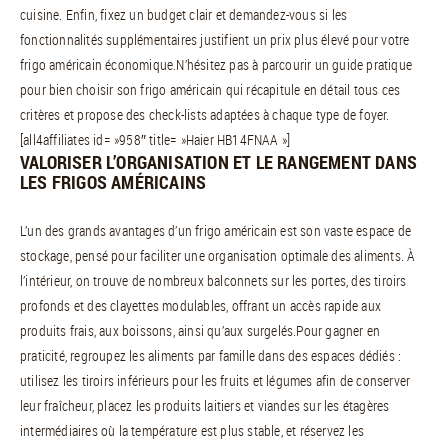
cuisine. Enfin, fixez un budget clair et demandez-vous si les
fonctionnalités supplémentaires justifient un prix plus élevé pour votre
frigo américain économique.N’hésitez pas à parcourir un guide pratique
pour bien choisir son frigo américain qui récapitule en détail tous ces
critères et propose des check-lists adaptées à chaque type de foyer.
[all4affiliates id= »958″ title= »Haier HB14FNAA »]
VALORISER L’ORGANISATION ET LE RANGEMENT DANS
LES FRIGOS AMÉRICAINS
L’un des grands avantages d’un frigo américain est son vaste espace de
stockage, pensé pour faciliter une organisation optimale des aliments. À
l’intérieur, on trouve de nombreux balconnets sur les portes, des tiroirs
profonds et des clayettes modulables, offrant un accès rapide aux
produits frais, aux boissons, ainsi qu’aux surgelés.Pour gagner en
praticité, regroupez les aliments par famille dans des espaces dédiés :
utilisez les tiroirs inférieurs pour les fruits et légumes afin de conserver
leur fraîcheur, placez les produits laitiers et viandes sur les étagères
intermédiaires où la température est plus stable, et réservez les