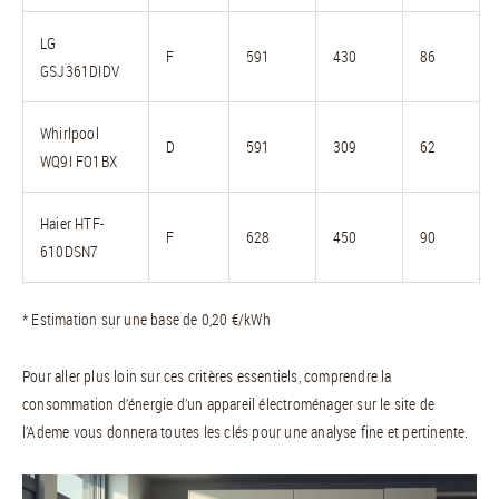
LG
F
591
430
86
GSJ361DIDV
Whirlpool
D
591
309
62
WQ9I FO1BX
Haier HTF-
F
628
450
90
610DSN7
* Estimation sur une base de 0,20 €/kWh
Pour aller plus loin sur ces critères essentiels, comprendre la
consommation d’énergie d’un appareil électroménager sur le site de
l’Ademe vous donnera toutes les clés pour une analyse fine et pertinente.