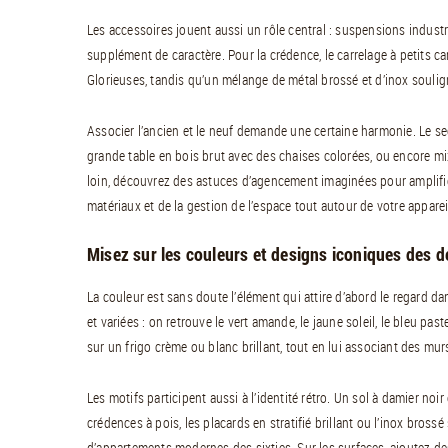
Les accessoires jouent aussi un rôle central : suspensions industr
supplément de caractère. Pour la crédence, le carrelage à petits c
Glorieuses, tandis qu’un mélange de métal brossé et d’inox soulig
Associer l’ancien et le neuf demande une certaine harmonie. Le se
grande table en bois brut avec des chaises colorées, ou encore mi
loin, découvrez des astuces d’agencement imaginées pour amplifi
matériaux et de la gestion de l’espace tout autour de votre appare
Misez sur les couleurs et designs iconiques des 
La couleur est sans doute l’élément qui attire d’abord le regard d
et variées : on retrouve le vert amande, le jaune soleil, le bleu pa
sur un frigo crème ou blanc brillant, tout en lui associant des mur
Les motifs participent aussi à l’identité rétro. Un sol à damier no
crédences à pois, les placards en stratifié brillant ou l’inox bross
d’appartements modernes des sixties. Sur les surfaces, ajoutez de