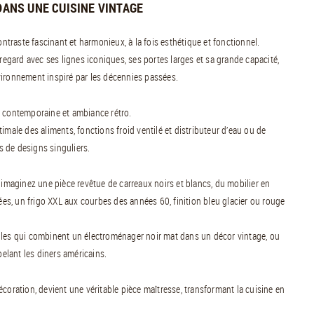
DANS UNE CUISINE VINTAGE
ontraste fascinant et harmonieux, à la fois esthétique et fonctionnel.
regard avec ses lignes iconiques, ses portes larges et sa grande capacité,
vironnement inspiré par les décennies passées.
ité contemporaine et ambiance rétro.
imale des aliments, fonctions froid ventilé et distributeur d’eau ou de
rs de designs singuliers.
 imaginez une pièce revêtue de carreaux noirs et blancs, du mobilier en
s, un frigo XXL aux courbes des années 60, finition bleu glacier ou rouge
lles qui combinent un électroménager noir mat dans un décor vintage, ou
pelant les diners américains.
 décoration, devient une véritable pièce maîtresse, transformant la cuisine en