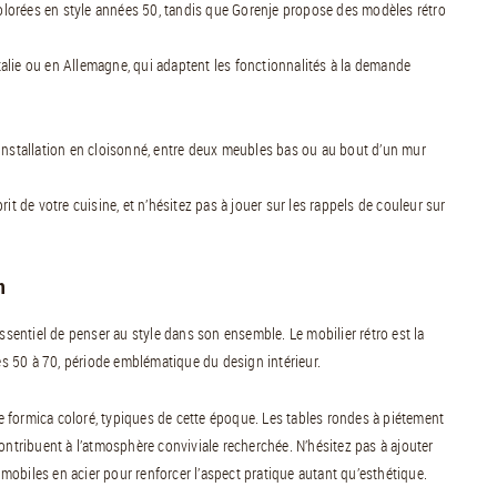
lorées en style années 50, tandis que Gorenje propose des modèles rétro
Italie ou en Allemagne, qui adaptent les fonctionnalités à la demande
 l’installation en cloisonné, entre deux meubles bas ou au bout d’un mur
it de votre cuisine, et n’hésitez pas à jouer sur les rappels de couleur sur
n
essentiel de penser au style dans son ensemble. Le mobilier rétro est la
s 50 à 70, période emblématique du design intérieur.
 formica coloré, typiques de cette époque. Les tables rondes à piétement
ontribuent à l’atmosphère conviviale recherchée. N’hésitez pas à ajouter
obiles en acier pour renforcer l’aspect pratique autant qu’esthétique.