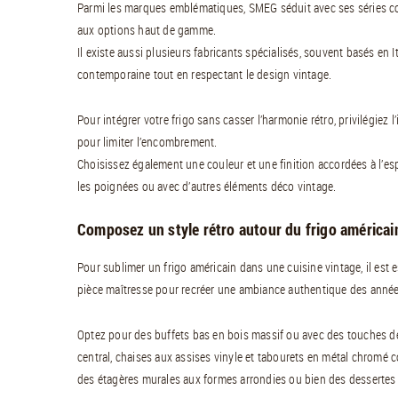
Parmi les marques emblématiques, SMEG séduit avec ses séries co
aux options haut de gamme.
Il existe aussi plusieurs fabricants spécialisés, souvent basés en 
contemporaine tout en respectant le design vintage.
Pour intégrer votre frigo sans casser l’harmonie rétro, privilégiez
pour limiter l’encombrement.
Choisissez également une couleur et une finition accordées à l’espr
les poignées ou avec d’autres éléments déco vintage.
Composez un style rétro autour du frigo américai
Pour sublimer un frigo américain dans une cuisine vintage, il est 
pièce maîtresse pour recréer une ambiance authentique des année
Optez pour des buffets bas en bois massif ou avec des touches de
central, chaises aux assises vinyle et tabourets en métal chromé c
des étagères murales aux formes arrondies ou bien des dessertes m