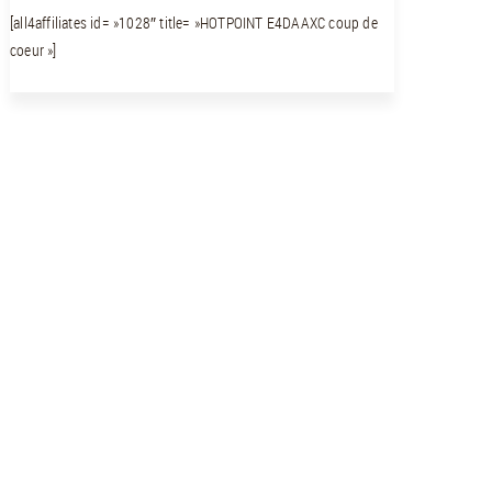
[all4affiliates id= »1028″ title= »HOTPOINT E4DAAXC coup de
coeur »]