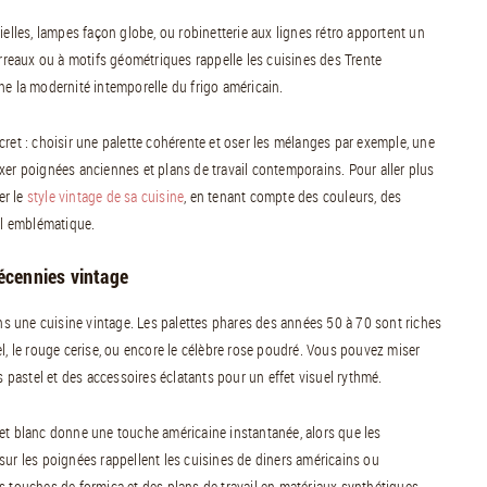
ielles, lampes façon globe, ou robinetterie aux lignes rétro apportent un
arreaux ou à motifs géométriques rappelle les cuisines des Trente
ne la modernité intemporelle du frigo américain.
cret : choisir une palette cohérente et oser les mélanges par exemple, une
xer poignées anciennes et plans de travail contemporains. Pour aller plus
er le
style vintage de sa cuisine
, en tenant compte des couleurs, des
il emblématique.
décennies vintage
ans une cuisine vintage. Les palettes phares des années 50 à 70 sont riches
stel, le rouge cerise, ou encore le célèbre rose poudré. Vous pouvez miser
s pastel et des accessoires éclatants pour un effet visuel rythmé.
ir et blanc donne une touche américaine instantanée, alors que les
é sur les poignées rappellent les cuisines de diners américains ou
s touches de formica et des plans de travail en matériaux synthétiques